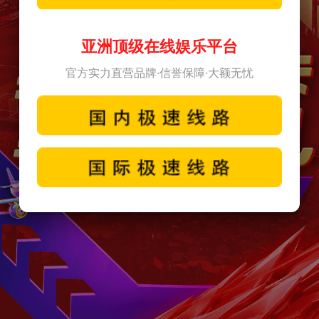
亚洲顶级在线娱乐平台
官方实力直营品牌·信誉保障·大额无忧